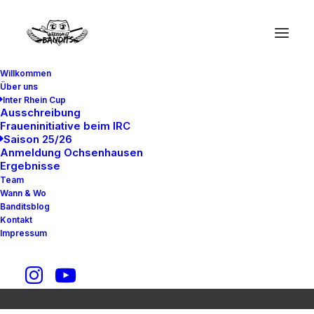
Willkommen
Über uns
Inter Rhein Cup
OBERSCHWÄBISCHER
Ausschreibung
Fraueninitiative beim IRC
Saison 25/26
MEISTER UND OXEN
Anmeldung Ochsenhausen
Ergebnisse
CUP SIEGER 2017 -
Team
Wann & Wo
BREISGAU BANDITS
Banditsblog
Kontakt
FREIBURG
Impressum
13. Juli 2017
|
In
Uncategorized
|
By
hauslude